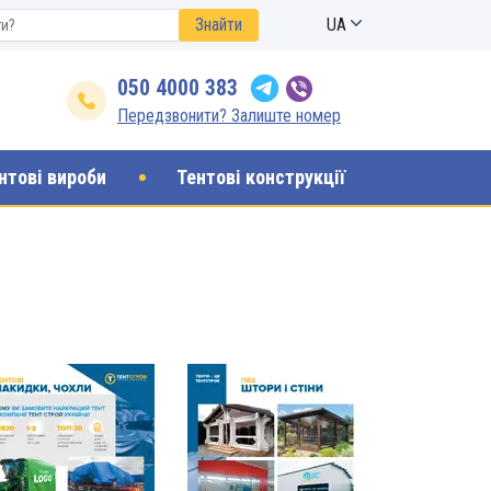
Знайти
UA
050 4000 383
Передзвонити? Залиште номер
нтові вироби
Тентові конструкції