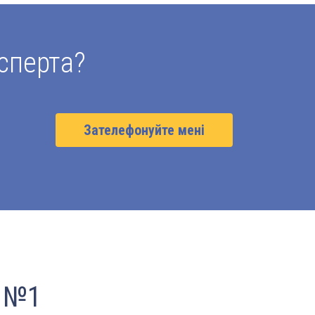
сперта?
Зателефонуйте мені
я №1