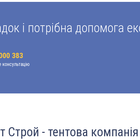
док і потрібна допомога ек
000 383
е консультацію
т Строй - тентова компані