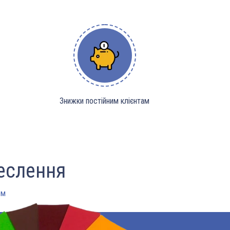
Знижки постійним клієнтам
еслення
ом