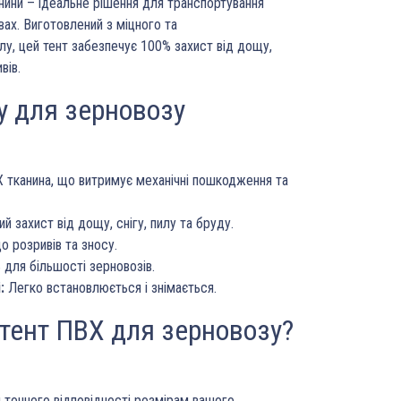
нини – ідеальне рішення для транспортування
вах. Виготовлений з міцного та
у, цей тент забезпечує 100% захист від дощу,
вів.
у для зерновозу
 тканина, що витримує механічні пошкодження та
й захист від дощу, снігу, пилу та бруду.
о розривів та зносу.
 для більшості зерновозів.
:
Легко встановлюється і знімається.
тент ПВХ для зерновозу?
 точного відповідності розмірам вашого