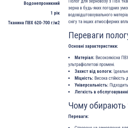
Полог для зерновозу з ПВХ тка
Водонепроникний
зерна в будь-яких погодних умо
1 рік
водовідштовхувального матеріал
снігу та інших атмосферних впли
Тканина ПВХ 620-700 г/м2
Переваги полог
Основні характеристики:
Матеріал:
Високоякісна ПВХ
ультрафіолетові промені.
Захист від вологи:
Ідеальни
Міцність:
Висока стійкість д
Універсальність:
Підходить
Легкість в обслуговуванні
Чому обирають 
Переваги:
Створено на замовлення для