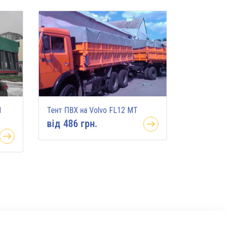
N
Тент ПВХ на Volvo FL12 MT
вiд 486 грн.