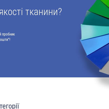
якості тканини?
й пробник
Пошти"!
тегорії