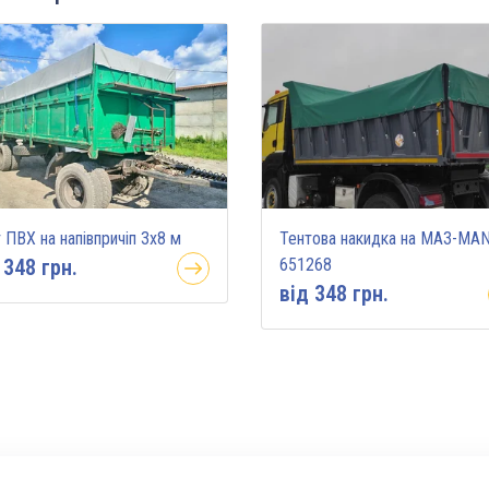
 ПВХ на напівпричіп 3х8 м
Тентова накидка на МАЗ-MA
 348 грн.
651268
вiд 348 грн.