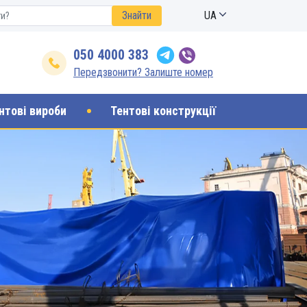
Знайти
UA
050 4000 383
Передзвонити? Залиште номер
нтові вироби
Тентові конструкції