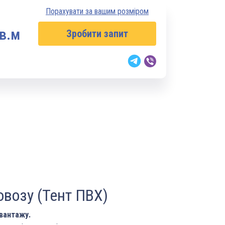
Порахувати за вашим розміром
кв.м
Зробити запит
овозу (Тент ПВХ)
вантажу.