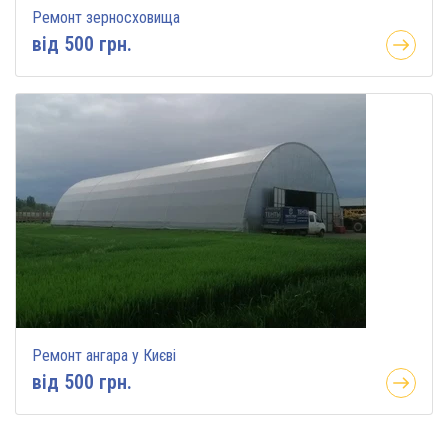
Ремонт зерносховища
вiд 500 грн.
Ремонт ангара у Києві
вiд 500 грн.