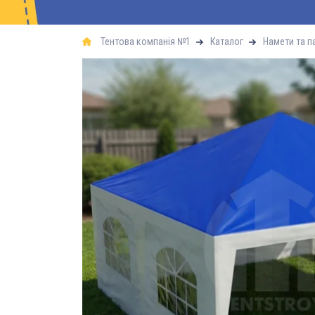
Тентова компанія №1
Каталог
Намети та п