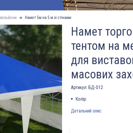
авільйони
Намет 5м на 5 м зі стінами
Намет торго
тентом на м
для виставок
масових зах
Артикул:
БД-012
Колір:
Детальний опис