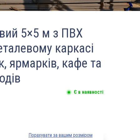
вий 5×5 м з ПВХ
еталевому каркасі
, ярмарків, кафе та
одів
Є в наявності
Порахувати за вашим розміром