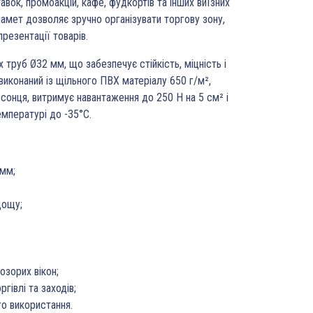
тавок, промоакцій, кафе, фудкортів та інших виїзних
намет дозволяє зручно організувати торгову зону,
резентації товарів.
 труб Ø32 мм, що забезпечує стійкість, міцність і
 виконаний із щільного ПВХ матеріалу 650 г/м²,
 сонця, витримує навантаження до 250 Н на 5 см² і
емпературі до -35°C.
 мм;
дощу;
озорих вікон;
гівлі та заходів;
го використання.