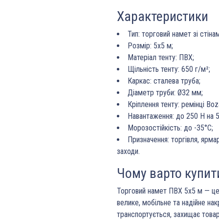
Характеристики
Тип: торговий намет зі стіна
Розмір: 5х5 м;
Матеріал тенту: ПВХ;
Щільність тенту: 650 г/м²;
Каркас: сталева труба;
Діаметр труби: Ø32 мм;
Кріплення тенту: ремінці Bo
Навантаження: до 250 Н на 5
Морозостійкість: до -35°C;
Призначення: торгівля, ярмар
заходи.
Чому варто купит
Торговий намет ПВХ 5х5 м — це 
велике, мобільне та надійне нак
транспортується, захищає товар