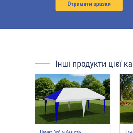
Отримати зразки
Інші продукти цієї ка
Намет 3×6 м без стін
Наме