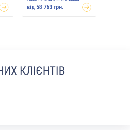
вiд 58 763 грн.
ИХ КЛІЄНТІВ