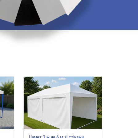
Намет 3 м на 6 м зі стінами