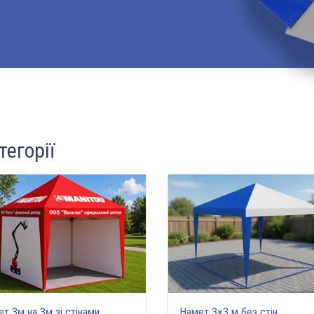
тегорії
т 3м на 3м зі стінами
Намет 3×3 м без стін