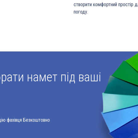
створити комфортний простір дл
погоду.
ати намет під ваші
цію фахівця Безкоштовно