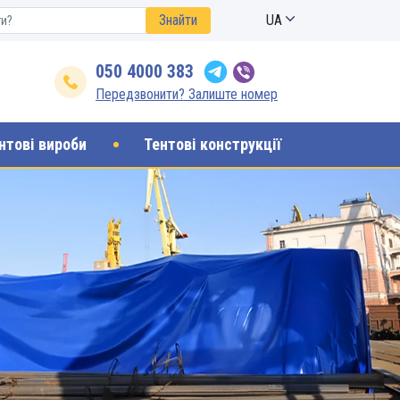
Знайти
UA
050 4000 383
Передзвонити? Залиште номер
нтові вироби
Тентові конструкції