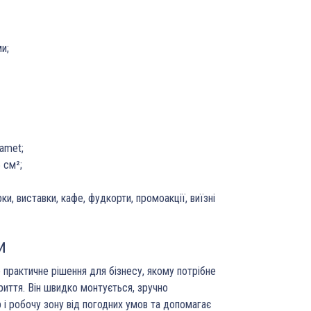
ми;
zamet;
 см²;
ки, виставки, кафе, фудкорти, промоакції, виїзні
и
практичне рішення для бізнесу, якому потрібне
риття. Він швидко монтується, зручно
 і робочу зону від погодних умов та допомагає