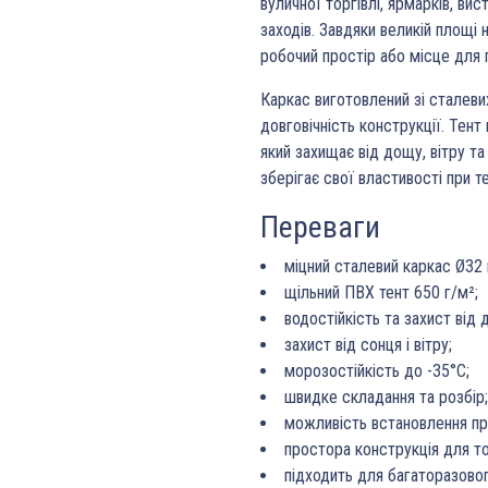
вуличної торгівлі, ярмарків, вис
заходів. Завдяки великій площі 
робочий простір або місце для п
Каркас виготовлений зі сталевих
довговічність конструкції. Тент
який захищає від дощу, вітру та
зберігає свої властивості при т
Переваги
міцний сталевий каркас Ø32
щільний ПВХ тент 650 г/м²;
водостійкість та захист від 
захист від сонця і вітру;
морозостійкість до -35°C;
швидке складання та розбір;
можливість встановлення пр
простора конструкція для тор
підходить для багаторазово