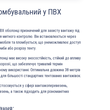
омбувальний у ПВХ
ВХ оболонці призначений для захисту вантажу під
я митного контролю. Він встановлюється через
омобіля та пломбується, що унеможливлює доступ
мби або розрізу тенту.
онці має високу зносостійкість, стійкий до впливу
корозії, що забезпечує тривалий термін
ивному використанні. Оптимальна довжина 38 метрів
для більшості стандартних тентованих вантажівок.
стосовується у сфері вантажоперевезень,
езень, а також підходить для різноманітних
ання: