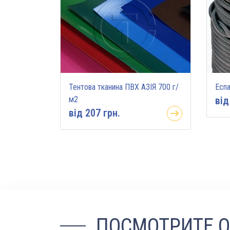
Тентова тканина ПВХ АЗІЯ 700 г/
Есп
м2
вiд
вiд 207 грн.
ПОСМОТРИТЕ 