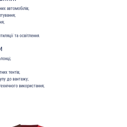
их автомобілів;
ртування;
ня;
тиляції та освітлення.
и
лонці;
них тентів;
упу до вантажу;
технічного використання;