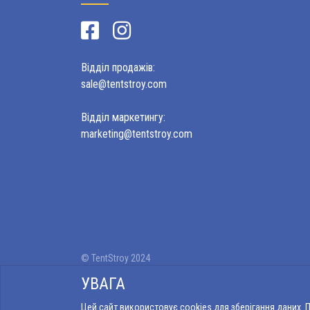
Відділ продажів:
sale@tentstroy.com
Відділ маркетингу:
marketing@tentstroy.com
© TentStroy 2024
Публічна оферта
УВАГА
Розробка:
Q-WEB
Цей сайт використовує cookies для зберігання даних.