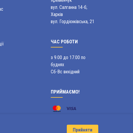
Кременчук
вул. Салганна 14-б;
ас
Харків
вул. Гордієнківська, 21
ЧАС РОБОТИ
ії
з 9.00 до 17.00 по
буднях
Сб-Вс вихідний
ПРИЙМАЄМО!
Прийняти