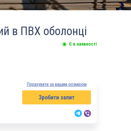
ий в ПВХ оболонці
Є в наявності
Порахувати за вашим розміром
Зробити запит