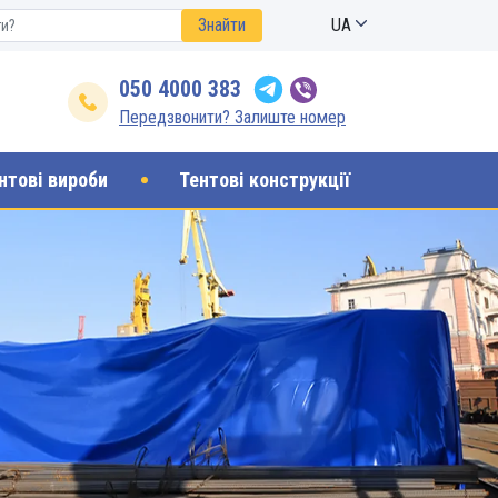
Знайти
UA
050 4000 383
Передзвонити? Залиште номер
нтові вироби
Тентові конструкції